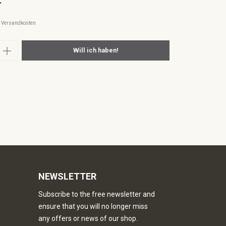
l. Versandkosten
nzahl: Gib den gewünschten Wert ein oder
Will ich haben!
NEWSLETTER
Subscribe to the free newsletter and
ensure that you will no longer miss
any offers or news of our shop.