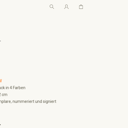
Warenkorb enthält 0 Pos
Warenkorb enthält 0 P
←
W
ck in 4 Farben
2 cm
plare, nummeriert und signiert
€