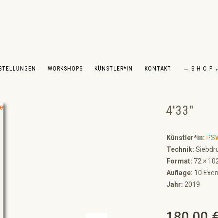
STELLUNGEN
WORKSHOPS
KÜNSTLER*IN
KONTAKT
→ S H O P 
4'33"
Künstler*in:
PS
Technik:
Siebdru
Format:
72 × 10
Auflage:
10 Exem
Jahr:
2019
180,00 
Regulärer Preis: