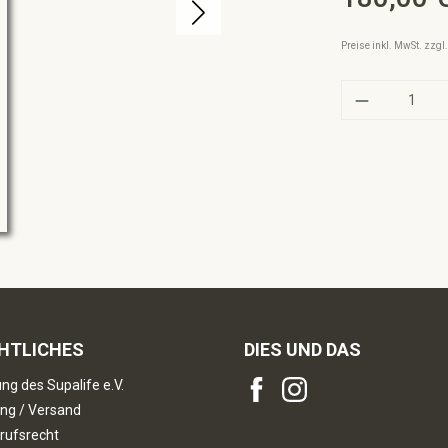
Preise inkl. MwSt. zzg
Produkt A
HTLICHES
DIES UND DAS
ng des Supalife e.V.
ng / Versand
rufsrecht