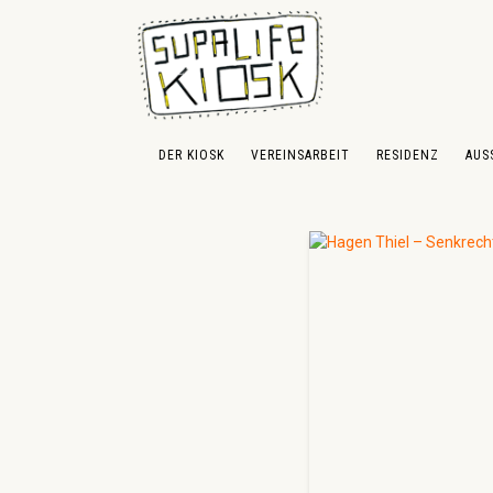
 Hauptinhalt springen
Zur Suche springen
Zur Hauptnavigation springen
DER KIOSK
VEREINSARBEIT
RESIDENZ
AUS