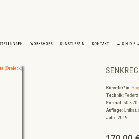
STELLUNGEN
WORKSHOPS
KÜNSTLER*IN
KONTAKT
→ S H O P 
SENKREC
Künstler*in:
Hag
Technik:
Federz
Format:
50 × 70
Auflage:
Unikat, 
Jahr:
2019
170,00 
Regulärer Preis: