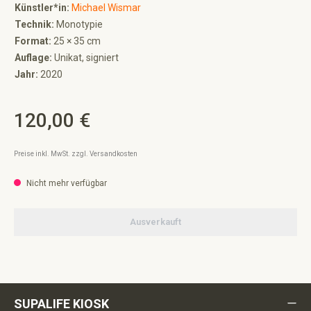
Künstler*in:
Michael Wismar
Technik:
Monotypie
Format:
25 × 35 cm
Auflage:
Unikat, signiert
Jahr:
2020
120,00 €
Regulärer Preis:
Preise inkl. MwSt. zzgl. Versandkosten
Nicht mehr verfügbar
Ausverkauft
SUPALIFE KIOSK