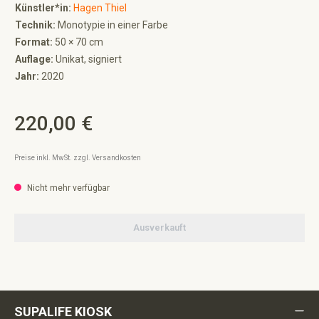
Künstler*in:
Hagen Thiel
Technik:
Monotypie in einer Farbe
Format:
50 × 70 cm
Auflage:
Unikat, signiert
Jahr:
2020
220,00 €
Regulärer Preis:
Preise inkl. MwSt. zzgl. Versandkosten
Nicht mehr verfügbar
Ausverkauft
SUPALIFE KIOSK