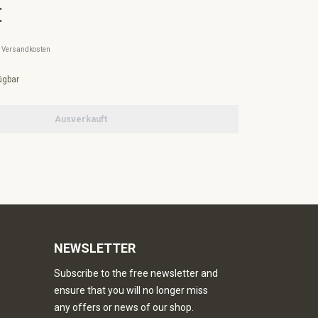
€
l. Versandkosten
ügbar
Ausverkauft
NEWSLETTER
Subscribe to the free newsletter and
ensure that you will no longer miss
any offers or news of our shop.