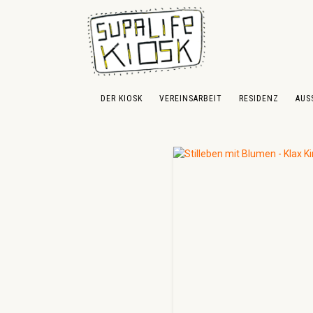
 Hauptinhalt springen
Zur Suche springen
Zur Hauptnavigation springen
DER KIOSK
VEREINSARBEIT
RESIDENZ
AUS