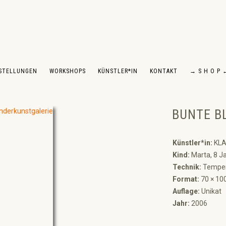
STELLUNGEN
WORKSHOPS
KÜNSTLER*IN
KONTAKT
→ S H O P 
BUNTE B
Künstler*in:
KLA
Kind:
Marta, 8 J
Technik:
Tempe
Format:
70 × 10
Auflage:
Unikat
Jahr:
2006