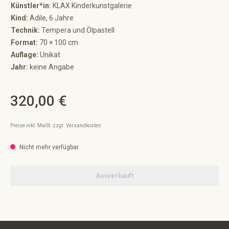
Künstler*in:
KLAX Kinderkunstgalerie
Kind:
Adile, 6 Jahre
Technik:
Tempera und Ölpastell
Format:
70 × 100 cm
Auflage:
Unikat
Jahr:
keine Angabe
320,00 €
Regulärer Preis:
Preise inkl. MwSt. zzgl. Versandkosten
Nicht mehr verfügbar
Ausverkauft