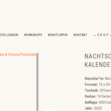
STELLUNGEN
WORKSHOPS
KÜNSTLER*IN
KONTAKT
→ S H O P 
NACHTSC
KALENDE
Künstler*in:
Nina
Format:
15 x 30
Technik:
Offset
Seiten:
14 Seite
Auflage:
600 Exe
Jahr:
2020