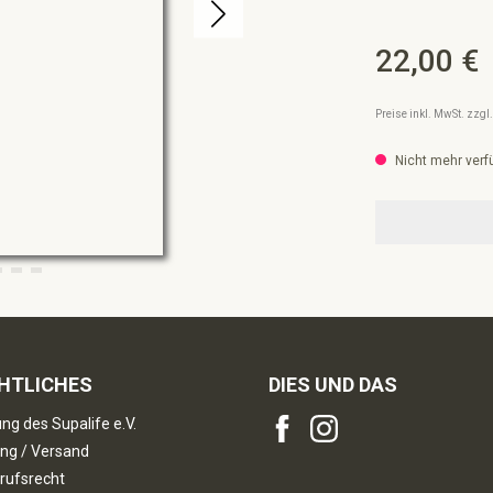
22,00 €
Regulärer Preis:
Preise inkl. MwSt. zzg
Nicht mehr verf
HTLICHES
DIES UND DAS
ng des Supalife e.V.
ng / Versand
rufsrecht