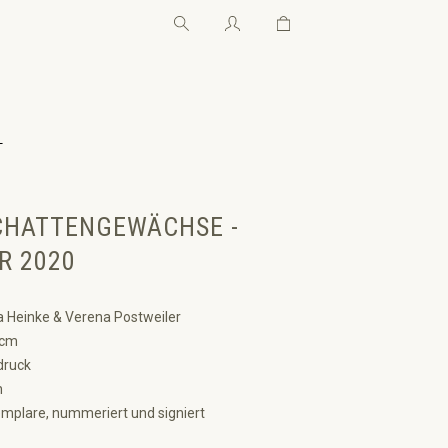
Warenkorb enthält 0 Pos
Warenkorb enthält 0 P
←
HATTENGEWÄCHSE -
R 2020
 Heinke & Verena Postweiler
 cm
druck
n
mplare, nummeriert und signiert