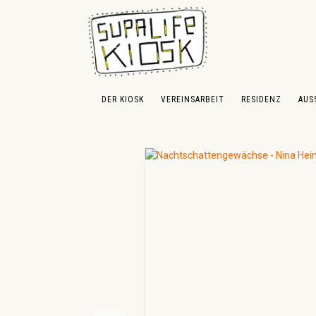
 Hauptinhalt springen
Zur Suche springen
Zur Hauptnavigation springen
DER KIOSK
VEREINSARBEIT
RESIDENZ
AUS