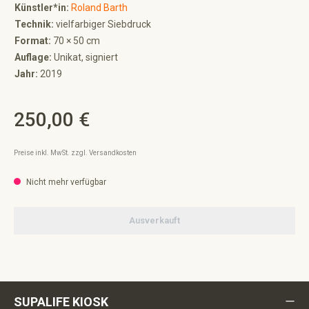
Künstler*in:
Roland Barth
Technik:
vielfarbiger Siebdruck
Format:
70 × 50 cm
Auflage:
Unikat, signiert
Jahr:
2019
250,00 €
Regulärer Preis:
Preise inkl. MwSt. zzgl. Versandkosten
Nicht mehr verfügbar
Ausverkauft
SUPALIFE KIOSK