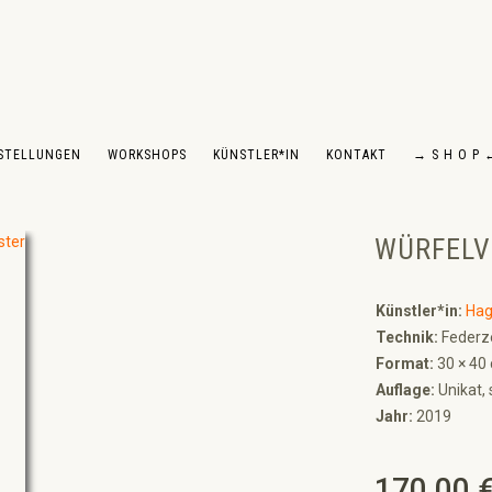
STELLUNGEN
WORKSHOPS
KÜNSTLER*IN
KONTAKT
→ S H O P 
WÜRFELV
Künstler*in:
Hag
Technik:
Federz
Format:
30 × 40
Auflage:
Unikat, 
Jahr:
2019
170,00 
Regulärer Preis: