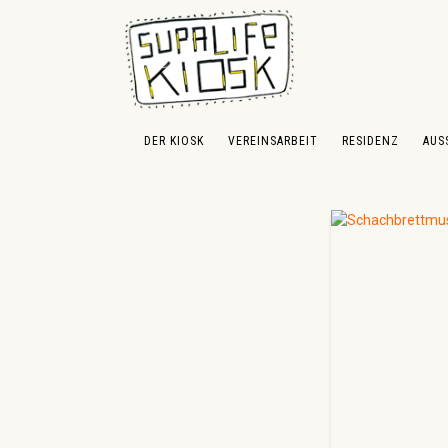
 Hauptinhalt springen
Zur Suche springen
Zur Hauptnavigation springen
DER KIOSK
VEREINSARBEIT
RESIDENZ
AUS