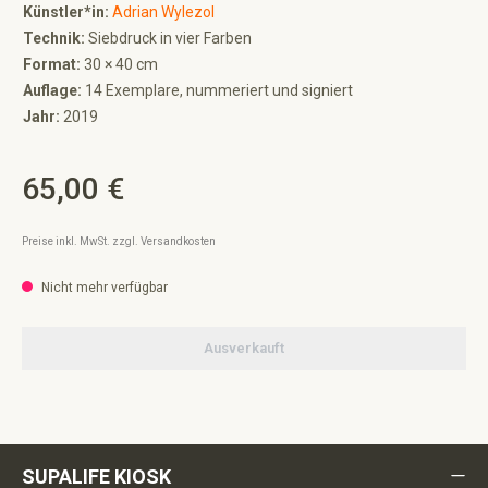
Künstler*in:
Adrian Wylezol
Technik:
Siebdruck in vier Farben
Format:
30 × 40 cm
Auflage:
14 Exemplare, nummeriert und signiert
Jahr:
2019
65,00 €
Regulärer Preis:
Preise inkl. MwSt. zzgl. Versandkosten
Nicht mehr verfügbar
Ausverkauft
SUPALIFE KIOSK