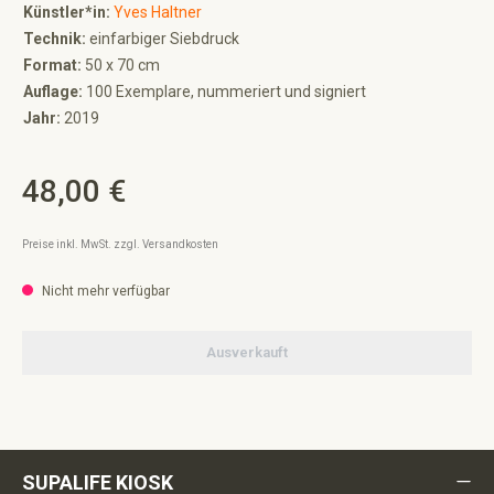
Künstler*in:
Yves Haltner
Technik:
einfarbiger Siebdruck
Format:
50 x 70 cm
Auflage:
100 Exemplare, nummeriert und signiert
Jahr:
2019
48,00 €
Regulärer Preis:
Preise inkl. MwSt. zzgl. Versandkosten
Nicht mehr verfügbar
Ausverkauft
SUPALIFE KIOSK