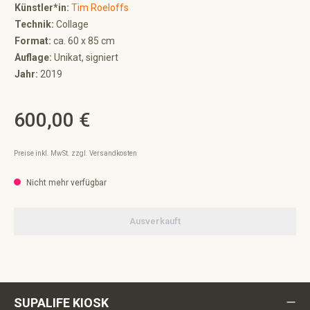
Künstler*in:
Tim Roeloffs
Technik:
Collage
Format:
ca. 60 x 85 cm
Auflage:
Unikat, signiert
Jahr:
2019
600,00 €
Regulärer Preis:
Preise inkl. MwSt. zzgl. Versandkosten
Nicht mehr verfügbar
Ausverkauft
SUPALIFE KIOSK