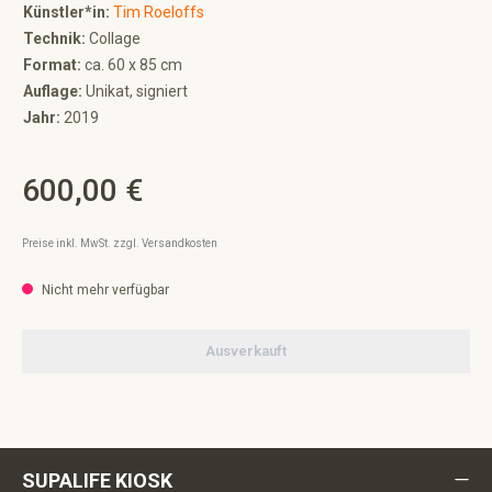
Künstler*in:
Tim Roeloffs
Technik:
Collage
Format:
ca. 60 x 85 cm
Auflage:
Unikat, signiert
Jahr:
2019
600,00 €
Regulärer Preis:
Preise inkl. MwSt. zzgl. Versandkosten
Nicht mehr verfügbar
Ausverkauft
SUPALIFE KIOSK