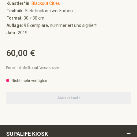
Künstler*in:
Blackout Cities
Technik:
Siebdruck in zwei Farben
Format:
30 × 30 cm
Auflage:
9 Exemplare, nummeriert und signiert
Jahr:
2019
60,00 €
Regulärer Preis:
Preise inkl. MwSt. zzgl. Versandkosten
Nicht mehr verfügbar
Ausverkauft
SUPALIFE KIOSK