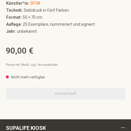
Künstler*in:
SP38
Technik:
Siebdruck in fünf Farben
Format:
50 × 70 cm
Auflage:
25 Exemplare, nummeriert und signiert
Jahr:
unbekannt
90,00 €
Regulärer Preis:
Preise inkl. MwSt. zzgl. Versandkosten
Nicht mehr verfügbar
Ausverkauft
SUPALIFE KIOSK