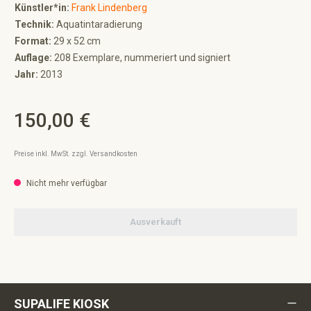
Künstler*in:
Frank Lindenberg
Technik:
Aquatintaradierung
Format:
29 x 52 cm
Auflage:
208 Exemplare, nummeriert und signiert
Jahr:
2013
150,00 €
Regulärer Preis:
Preise inkl. MwSt. zzgl. Versandkosten
Nicht mehr verfügbar
Ausverkauft
SUPALIFE KIOSK