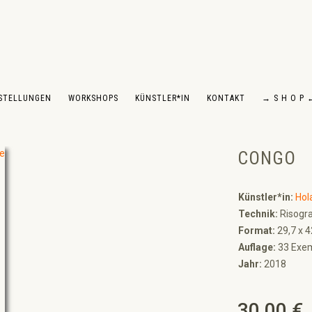
STELLUNGEN
WORKSHOPS
KÜNSTLER*IN
KONTAKT
→ S H O P 
CONGO
Künstler*in:
Hol
Technik:
Risograf
Format:
29,7 x 
Auflage:
33 Exemp
Jahr:
2018
30,00 €
Regulärer Preis: