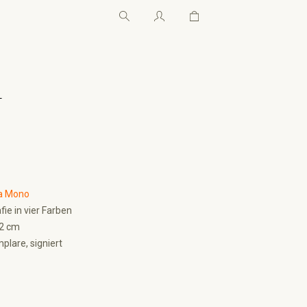
Warenkorb enthält 0 Pos
Warenkorb enthält 0 P
←
a Mono
ie in vier Farben
42 cm
lare, signiert