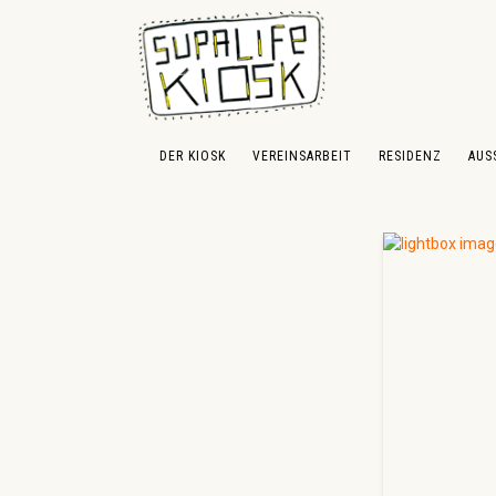
 Hauptinhalt springen
Zur Suche springen
Zur Hauptnavigation springen
DER KIOSK
VEREINSARBEIT
RESIDENZ
AUS