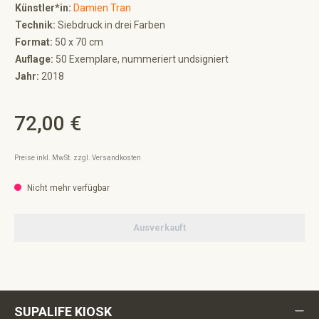
Künstler*in:
Damien Tran
Technik:
Siebdruck in drei Farben
Format:
50 x 70 cm
Auflage:
50 Exemplare, nummeriert undsigniert
Jahr:
2018
72,00 €
Regulärer Preis:
Preise inkl. MwSt. zzgl. Versandkosten
Nicht mehr verfügbar
Ausverkauft
SUPALIFE KIOSK