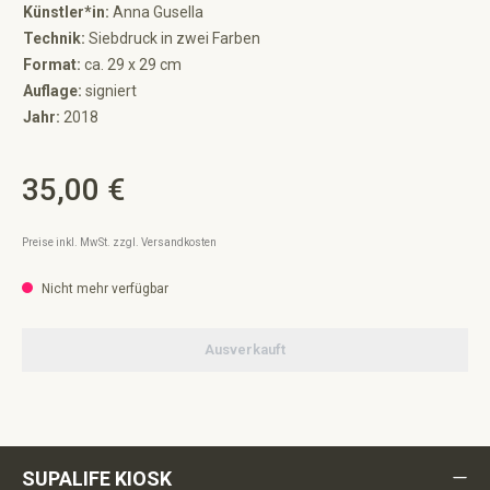
Künstler*in:
Anna Gusella
Technik:
Siebdruck in zwei Farben
Format:
ca. 29 x 29 cm
Auflage:
signiert
Jahr:
2018
35,00 €
Regulärer Preis:
Preise inkl. MwSt. zzgl. Versandkosten
Nicht mehr verfügbar
Ausverkauft
SUPALIFE KIOSK