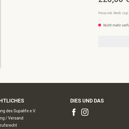
Preise inkl. MwSt. zzg
Nicht mehr verf
HTLICHES
DIES UND DAS
ng des Supalife e.V.
ng / Versand
rufsrecht