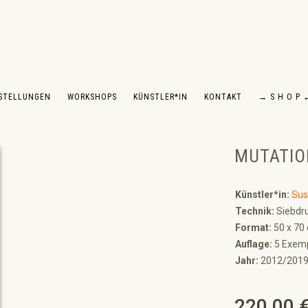
STELLUNGEN
WORKSHOPS
KÜNSTLER*IN
KONTAKT
→ S H O P 
MUTATIO
Künstler*in:
Sus
Technik:
Siebdru
Format:
50 x 70
Auflage:
5 Exempl
Jahr:
2012/201
220,00 
Regulärer Preis: