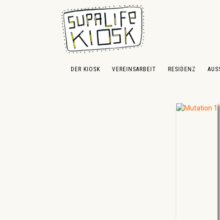
 Hauptinhalt springen
Zur Suche springen
Zur Hauptnavigation springen
DER KIOSK
VEREINSARBEIT
RESIDENZ
AUS