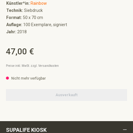
Künstler*in:
Rainbow
Technik:
Siebdruck
Format:
50 x 70 cm
Auflage:
100 Exemplare, signiert
Jahr:
2018
47,00 €
Regulärer Preis:
Preise inkl. MwSt. zzgl. Versandkosten
Nicht mehr verfügbar
Ausverkauft
SUPALIFE KIOSK