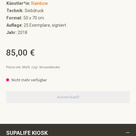
Künstler*in:
Rainbow
Technik:
Siebdruck
Format:
50 x 70 cm
Auflage:
25 Exemplare, signiert
Jahr:
2018
85,00 €
Regulärer Preis:
Preise inkl. MwSt. zzgl. Versandkosten
Nicht mehr verfügbar
Ausverkauft
SUPALIFE KIOSK