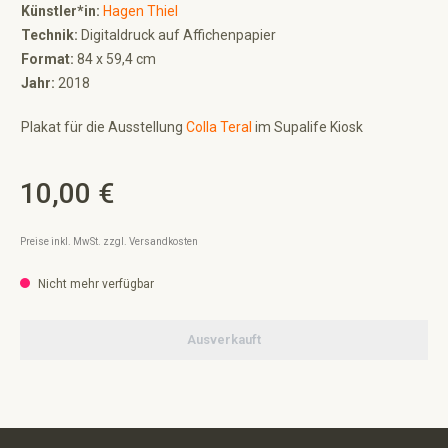
Künstler*in:
Hagen Thiel
Technik:
Digitaldruck auf Affichenpapier
Format:
84 x 59,4 cm
Jahr:
2018
Plakat für die Ausstellung
Colla Teral
im Supalife Kiosk
10,00 €
Regulärer Preis:
Preise inkl. MwSt. zzgl. Versandkosten
Nicht mehr verfügbar
Ausverkauft