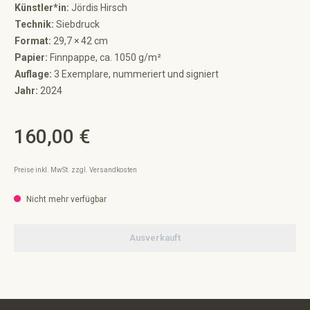
Künstler*in:
Jördis Hirsch
Technik:
Siebdruck
Format:
29,7 × 42 cm
Papier:
Finnpappe, ca. 1050 g/m²
Auflage:
3 Exemplare, nummeriert und signiert
Jahr:
2024
160,00 €
Regulärer Preis:
Preise inkl. MwSt. zzgl. Versandkosten
Nicht mehr verfügbar
Ausverkauft