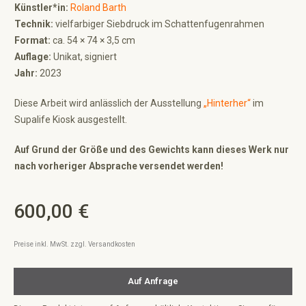
Künstler*in:
Roland Barth
Technik:
vielfarbiger Siebdruck im Schattenfugenrahmen
Format:
ca. 54 × 74 × 3,5 cm
Auflage:
Unikat, signiert
Jahr:
2023
Diese Arbeit wird anlässlich der Ausstellung
„Hinterher“
im
Supalife Kiosk ausgestellt.
Auf Grund der Größe und des Gewichts kann dieses Werk nur
nach vorheriger Absprache versendet werden!
600,00 €
Regulärer Preis:
Preise inkl. MwSt. zzgl. Versandkosten
Auf Anfrage