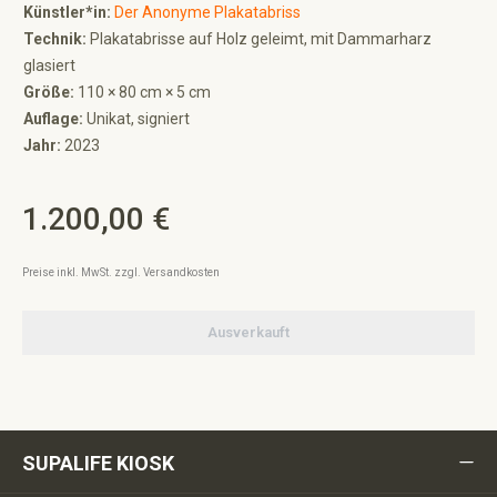
Künstler*in:
Der Anonyme Plakatabriss
Technik:
Plakatabrisse auf Holz geleimt, mit Dammarharz
glasiert
Größe:
110 × 80 cm × 5 cm
Auflage:
Unikat, signiert
Jahr:
2023
1.200,00 €
Regulärer Preis:
Preise inkl. MwSt. zzgl. Versandkosten
Ausverkauft
SUPALIFE KIOSK