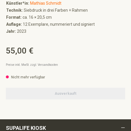
Künstler*in:
Mathias Schmidt
Technik:
Siebdruck in drei Farben + Rahmen
Format:
ca. 16 × 20,5 cm
Auflage:
12 Exemplare, nummeriert und signiert
Jahr:
2023
55,00 €
Regulärer Preis:
Preise inkl. MwSt. zzgl. Versandkosten
Nicht mehr verfügbar
Ausverkauft
SUPALIFE KIOSK