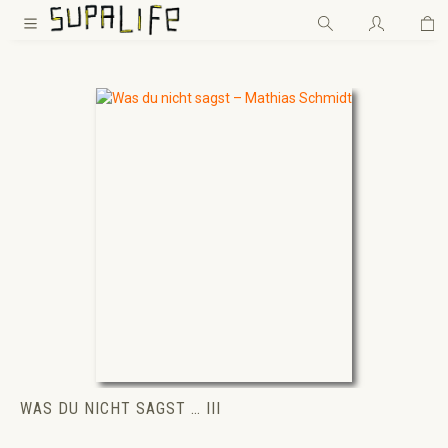
Wa
Zum Hauptinhalt springen
WAS DU NICHT SAGST … III