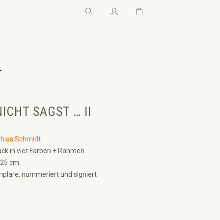
Warenkorb enthält 0 Pos
Warenkorb enthält 0 P
←
ICHT SAGST … II
hias Schmidt
ck in vier Farben + Rahmen
 25 cm
plare, nummeriert und signiert