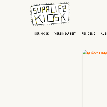
 Hauptinhalt springen
Zur Suche springen
Zur Hauptnavigation springen
DER KIOSK
VEREINSARBEIT
RESIDENZ
AUS