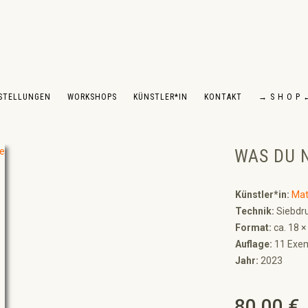
STELLUNGEN
WORKSHOPS
KÜNSTLER*IN
KONTAKT
→ S H O P 
WAS DU N
Künstler*in:
Mat
Technik:
Siebdru
Format:
ca. 18 ×
Auflage:
11 Exem
Jahr:
2023
80,00 €
Regulärer Preis: