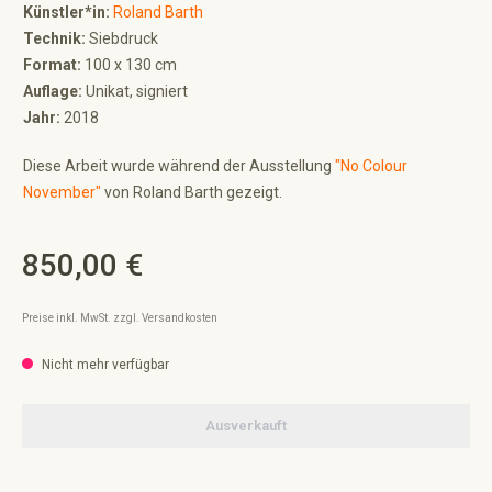
Künstler*in:
Roland Barth
Technik:
Siebdruck
Format:
100 x 130 cm
Auflage:
Unikat, signiert
Jahr:
2018
Diese Arbeit wurde während der Ausstellung
"No Colour
November"
von Roland Barth gezeigt.
850,00 €
Regulärer Preis:
Preise inkl. MwSt. zzgl. Versandkosten
Nicht mehr verfügbar
Ausverkauft