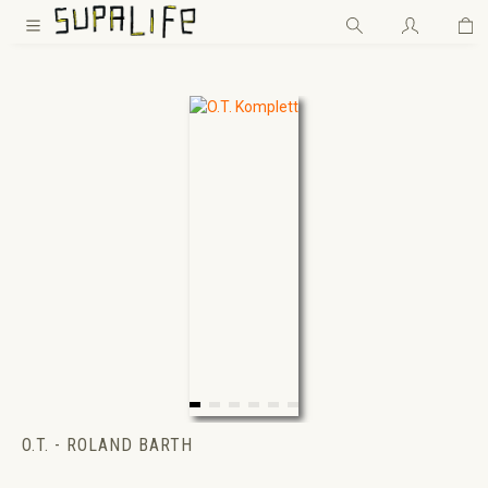
Wa
Zum Hauptinhalt springen
O.T. - ROLAND BARTH