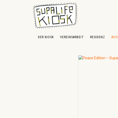
 Hauptinhalt springen
Zur Suche springen
Zur Hauptnavigation springen
DER KIOSK
VEREINSARBEIT
RESIDENZ
AUS