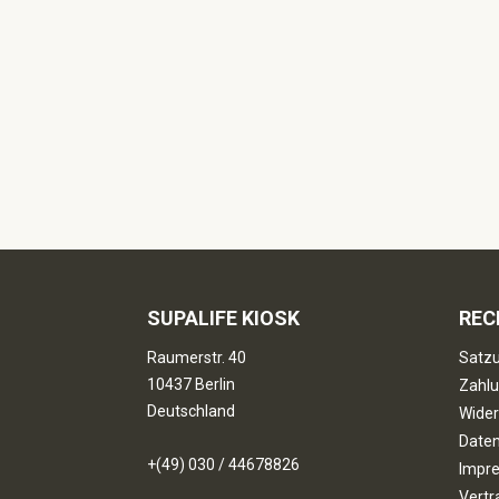
SUPALIFE KIOSK
REC
Raumerstr. 40
Satzu
10437 Berlin
Zahlu
Deutschland
Wider
Date
+(49) 030 / 44678826
Impr
Vertr