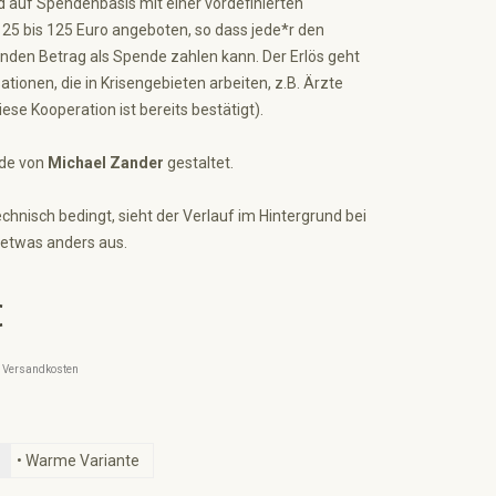
rd auf Spendenbasis mit einer vordefinierten
25 bis 125 Euro angeboten, so dass jede*r den
nden Betrag als Spende zahlen kann. Der Erlös geht
ationen, die in Krisengebieten arbeiten, z.B. Ärzte
se Kooperation ist bereits bestätigt).
de von
Michael Zander
gestaltet.
chnisch bedingt, sieht der Verlauf im Hintergrund bei
etwas anders aus.
€
l. Versandkosten
ählen
• Warme Variante