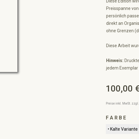
Diese Edition wi
Preisspanne von 
persönlich passe
direkt an Organis
ohne Grenzen (die
Diese Arbeit wur
Hinweis:
Druckte
jedem Exemplar 
100,00 
Regulärer Preis:
Preise inkl. MwSt. zzg
ausw
F A R B E
• Kalte Variante