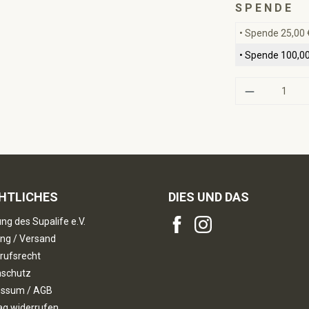
au
S P E N D E
• Spende 25,00 
• Spende 100,00
Produkt A
HTLICHES
DIES UND DAS
ng des Supalife e.V.
ng / Versand
rufsrecht
nschutz
essum / AGB
ag widerrufen