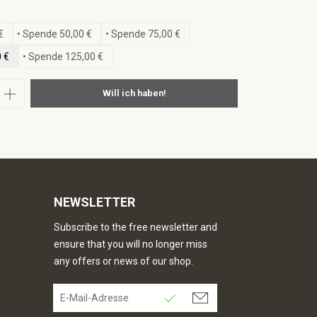
swählen
€
• Spende 50,00 €
• Spende 75,00 €
 €
• Spende 125,00 €
nzahl: Gib den gewünschten Wert ein oder
Will ich haben!
NEWSLETTER
Subscribe to the free newsletter and
ensure that you will no longer miss
any offers or news of our shop.