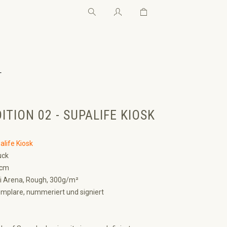
Warenkorb enthält 0 Pos
Warenkorb enthält 0 P
←
ITION 02 - SUPALIFE KIOSK
alife Kiosk
uck
 cm
i Arena, Rough, 300g/m²
mplare, nummeriert und signiert