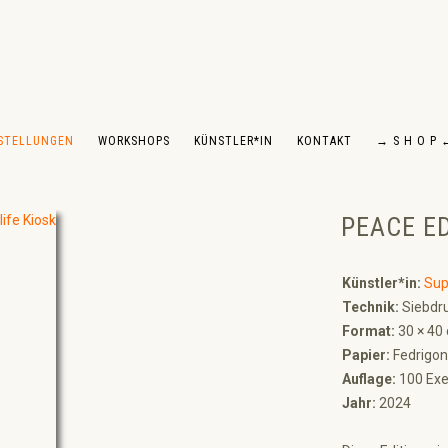
STELLUNGEN
WORKSHOPS
KÜNSTLER*IN
KONTAKT
→ S H O P 
PEACE ED
Künstler*in:
Sup
Technik:
Siebdr
Format:
30 × 40
Papier:
Fedrigon
Auflage:
100 Exe
Jahr:
2024