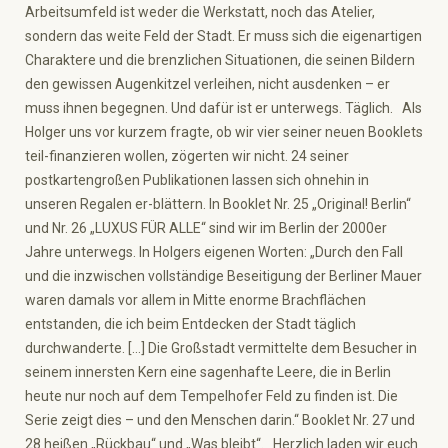
Arbeitsumfeld ist weder die Werkstatt, noch das Atelier,
sondern das weite Feld der Stadt. Er muss sich die eigenartigen
Charaktere und die brenzlichen Situationen, die seinen Bildern
den gewissen Augenkitzel verleihen, nicht ausdenken – er
muss ihnen begegnen. Und dafür ist er unterwegs. Täglich. Als
Holger uns vor kurzem fragte, ob wir vier seiner neuen Booklets
teil-finanzieren wollen, zögerten wir nicht. 24 seiner
postkartengroßen Publikationen lassen sich ohnehin in
unseren Regalen er-blättern. In Booklet Nr. 25 „Original! Berlin“
und Nr. 26 „LUXUS FÜR ALLE“ sind wir im Berlin der 2000er
Jahre unterwegs. In Holgers eigenen Worten: „Durch den Fall
und die inzwischen vollständige Beseitigung der Berliner Mauer
waren damals vor allem in Mitte enorme Brachflächen
entstanden, die ich beim Entdecken der Stadt täglich
durchwanderte. […] Die Großstadt vermittelte dem Besucher in
seinem innersten Kern eine sagenhafte Leere, die in Berlin
heute nur noch auf dem Tempelhofer Feld zu finden ist. Die
Serie zeigt dies – und den Menschen darin.“ Booklet Nr. 27 und
28 heißen „Rückbau“ und „Was bleibt“. Herzlich laden wir euch