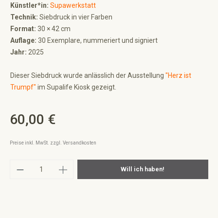
Künstler*in:
Supawerkstatt
Technik:
Siebdruck in vier Farben
Format:
30 × 42 cm
Auflage:
30 Exemplare, nummeriert und signiert
Jahr:
2025
Dieser Siebdruck wurde anlässlich der Ausstellung
"Herz ist
Trumpf"
im Supalife Kiosk gezeigt.
60,00 €
Regulärer Preis:
Preise inkl. MwSt. zzgl. Versandkosten
Produkt Anzahl: Gib den gewünschten Wert ei
Will ich haben!